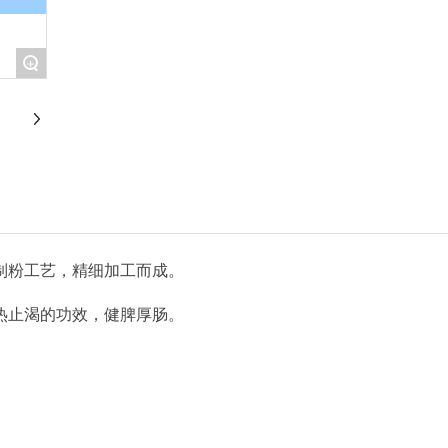
+
制粉工艺，精细加工而成。
热止渴的功效，健脾厚肠。