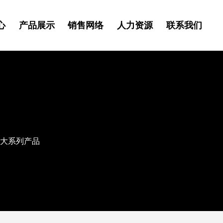
心
产品展示
销售网络
人力资源
联系我们
大系列产品